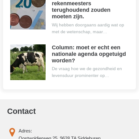
rekenmeesters
terughoudend zouden
moeten zijn.
Wij hebben doorgaans aardig wat op
met de wetenschap, maar…
Column: moet er echt een
nationale agenda opgetuigd
worden?
De vraag hoe we de gezondheid en
levensduur prominenter op…
Contact
Adres:
Oostwoldjerweg 25, 9628 TA Siddeburen