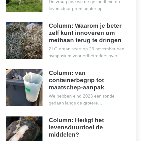
De vraag hoe we de gezondheid en
levensduur prominenter op…
Column: Waarom je beter
zelf kunt innoveren om
methaan terug te dringen
ZLO organiseert op 23 november een
symposium voor erfbetreders over…
Column: van
containerbegrip tot
maatschep-aanpak
We hebben eind 2023 een ronde
gedaan langs de grotere…
Column: Heiligt het
levensduurdoel de
middelen?