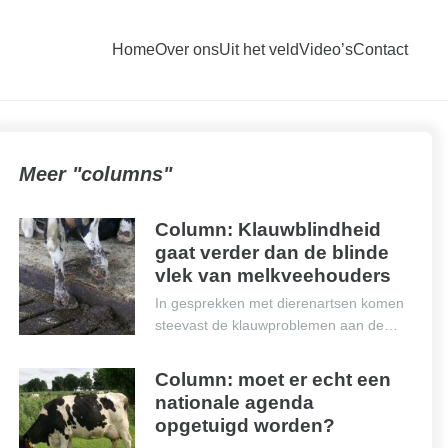
Home
Over ons
Uit het veld
Video’s
Contact
Meer "columns"
Column: Klauwblindheid
gaat verder dan de blinde
vlek van melkveehouders
In gesprekken met dierenartsen komen
steevast de klauwproblemen aan de…
Column: moet er echt een
nationale agenda
opgetuigd worden?