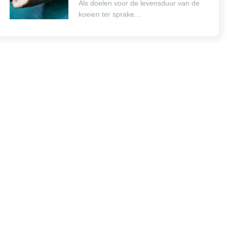
Als doelen voor de levensduur van de
koeien ter sprake…