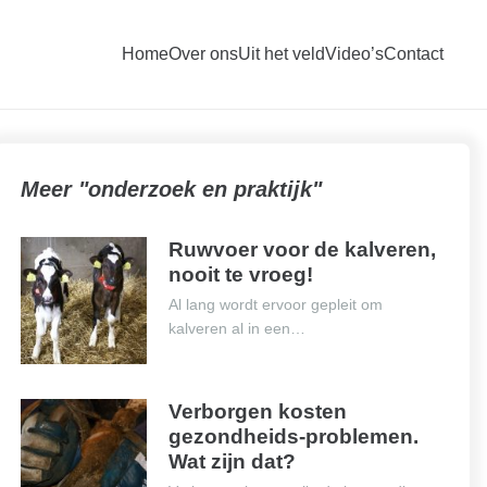
Home
Over ons
Uit het veld
Video’s
Contact
Meer "onderzoek en praktijk"
Ruwvoer voor de kalveren,
nooit te vroeg!
Al lang wordt ervoor gepleit om
kalveren al in een…
Verborgen kosten
gezondheids-problemen.
Wat zijn dat?