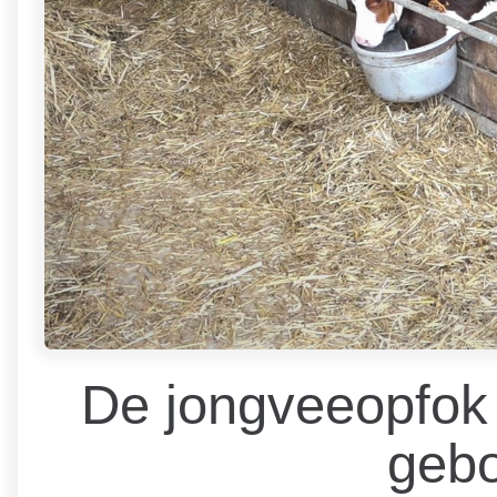
De jongveeopfok 
gebo