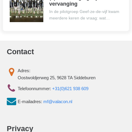
vervanging
In de pilotgroep Geef-ze-de-vijf kwam
meerdere keren de vraag: wat…
Contact
Adres:
Oostwoldjerweg 25, 9628 TA Siddeburen
Telefoonnummer:
+31(0)621 938 609
E-mailadres:
mf@valacon.nl
Privacy