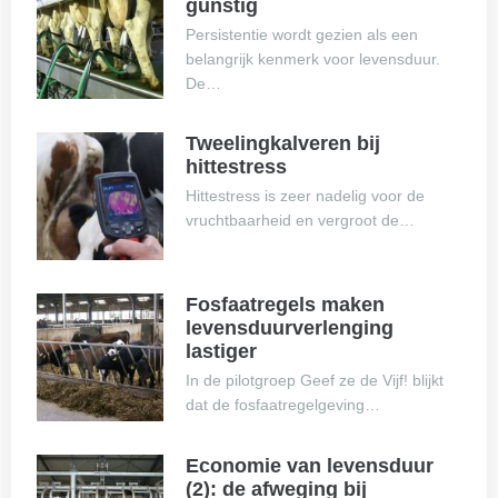
gunstig
Persistentie wordt gezien als een
belangrijk kenmerk voor levensduur.
De…
Tweelingkalveren bij
hittestress
Hittestress is zeer nadelig voor de
vruchtbaarheid en vergroot de…
Fosfaatregels maken
levensduurverlenging
lastiger
In de pilotgroep Geef ze de Vijf! blijkt
dat de fosfaatregelgeving…
Economie van levensduur
(2): de afweging bij