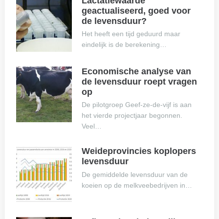
Lactatiewaarde
geactualiseerd, goed voor
de levensduur?
Het heeft een tijd geduurd maar
eindelijk is de berekening…
Economische analyse van
de levensduur roept vragen
op
De pilotgroep Geef-ze-de-vijf is aan
het vierde projectjaar begonnen.
Veel…
Weideprovincies koplopers
levensduur
De gemiddelde levensduur van de
koeien op de melkveebedrijven in…