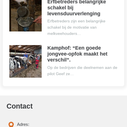
Erfbetreders belangrijke
schakel bij
levensduurverlenging
Erfbetreders zijn een belangrijke
schakel bij de motivatie van
melkveehouders…
Kamphof: “Een goede
jongvee-opfok maakt het
verschil”.
Op de bedrijven die deelnemen aan de
pilot Geef ze…
Contact
Adres: